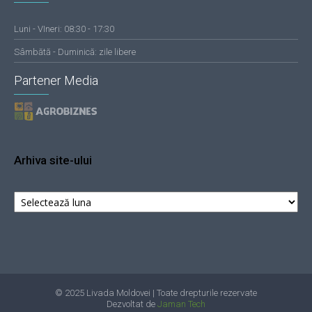
Luni - VIneri: 08:30 - 17:30
Sâmbătă - Duminică: zile libere
Partener Media
Arhiva site-ului
Arhiva
site-
ului
© 2025 Livada Moldovei | Toate drepturile rezervate
Dezvoltat de
Jaman Tech