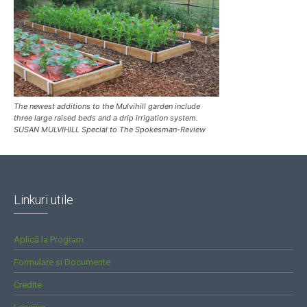
The newest additions to the Mulvihill garden include
three large raised beds and a drip irrigation system.
SUSAN MULVIHILL Special to The Spokesman-Review
Linkuri utile
Aplică la Program
Formulare și Documente
Credite