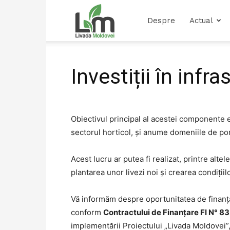
Livada
Despre
Actual
Moldovei
Investiții în infr
Obiectivul principal al acestei componente es
sectorul horticol, și anume domeniile de po
Acest lucru ar putea fi realizat, printre alte
plantarea unor livezi noi și crearea condiți
Vă informăm despre oportunitatea de finanțare
conform
Contractului de Finanțare FI N° 
implementării Proiectului „Livada Moldovei