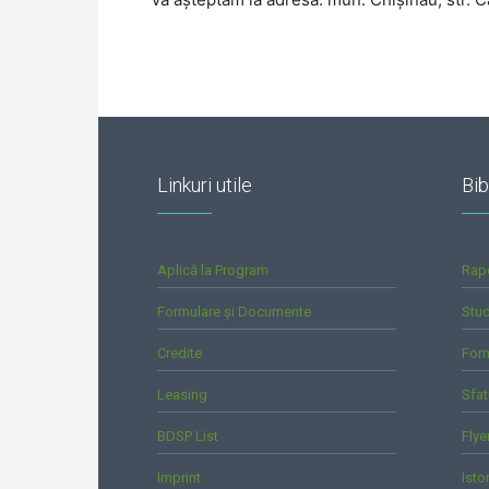
Linkuri utile
Bib
Aplică la Program
Rap
Formulare și Documente
Stud
Credite
For
Leasing
Sfat
BDSP List
Flye
Imprint
Isto