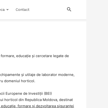
eca
Contact
e formare, educație și cercetare legate de
de echipamente și utilaje de laborator moderne,
ru domeniul horticol.
cii Europene de Investiții (BEI)
i horticol din Republica Moldova, destinat
e, educaţie, formare şi dezvoltarea siguranței