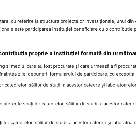
e, cu referire la structura proiectelor investiționale, unul din 
ționale este participarea instituției beneficiare cu o contribuți
ntribuția proprie a instituției formată din următo
lung și mediu, care au fost procurate și care urmează a fi procur
înaintea zilei depunerii formularului de participare, cu excepția i
lor catedrelor, sălilor de studii a acestor catedre și laboratoarel
e aferente spațiilor catedrelor, sălilor de studii a acestor catedr
țiilor catedrelor, sălilor de studii a acestor catedre și laboratoa