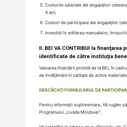
Costurile salariale ale angajaților catedre
4 ani;
Costuri de participare ale angajaților cat
Investiții în editarea manualelor, broșuri
II. BEI VA CONTRIBUI la finanţarea 
identificate de către instituţia bene
Valoarea finanțării primită de la BEI, în cadru
de învățământ în calitate de active materiale 
DESCĂCAȚI FORMULARUL DE PARTICIPAR
Pentru informații suplimentare, Vă rugăm s
Programului „Livada Moldovei”.
Vă așteptăm la adresa: mun. Chișinău, str. Cal