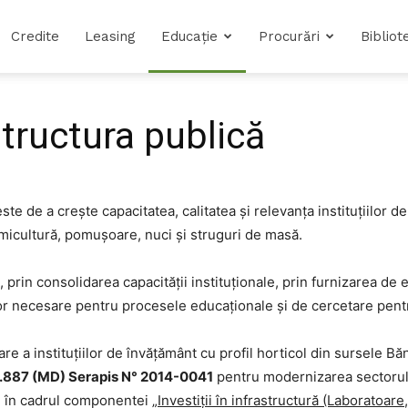
Credite
Leasing
Educație
Procurări
Bibliot
astructura publică
te de a crește capacitatea, calitatea și relevanța instituțiilor d
micultură, pomușoare, nuci și struguri de masă.
le, prin consolidarea capacității instituționale, prin furnizarea 
ilor necesare pentru procesele educaționale și de cercetare pent
 a instituțiilor de învățământ cu profil horticol din sursele Băn
83.887 (MD) Serapis N° 2014-0041
pentru modernizarea sectorulu
”, în cadrul componentei
„Investiții în infrastructură (Laboratoar