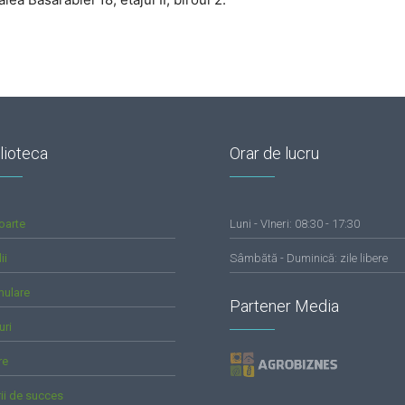
lioteca
Orar de lucru
oarte
Luni - VIneri: 08:30 - 17:30
ii
Sâmbătă - Duminică: zile libere
mulare
Partener Media
uri
re
rii de succes