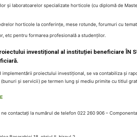
lor și laboratoarelor specializate horticole (cu diplomă de Master
edrelor horticole la conferințe, mese rotunde, forumuri cu temati
lor, etc pentru formarea profesională a studenților.
proiectului investițional al instituției beneficiare
ficiară.
l implementării proiectului investițional, se va contabiliza și rapo
(bunuri și servicii) pe termen lung și mediu primite cu titlul grat
E
ă ne contactați la numărul de telefon 022 260 906 – Componenta
ea Basarabiei 18, etajul II, biroul 2.