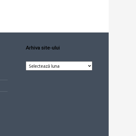
Arhiva site-ului
Arhiva
site-
ului