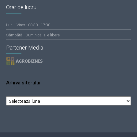
Orar de lucru
Luni - VIneri: 08:30 - 17:30
Sâmbătă - Duminică: zile libere
Partener Media
Arhiva site-ului
Arhiva
site-
ului