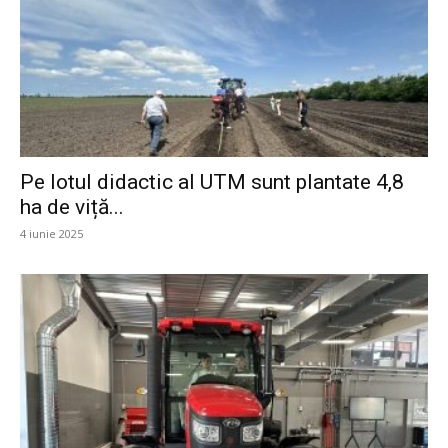
Pe lotul didactic al UTM sunt plantate 4,8
ha de viță...
4 iunie 2025