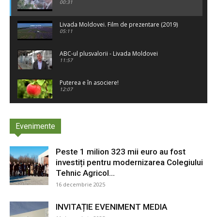
00:31
Livada Moldovei. Film de prezentare (2019)
05:11
ABC-ul plusvalorii - Livada Moldovei
11:57
Puterea e în asociere!
12:07
”Livada Moldovei” - promotorul tehnologiilor
moderne
Evenimente
10:34
Livada Moldovei
14:40
Peste 1 milion 323 mii euro au fost
investiți pentru modernizarea Colegiului
Tehnic Agricol...
16 decembrie 2025
INVITAȚIE EVENIMENT MEDIA