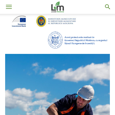
Livada
Moldovei