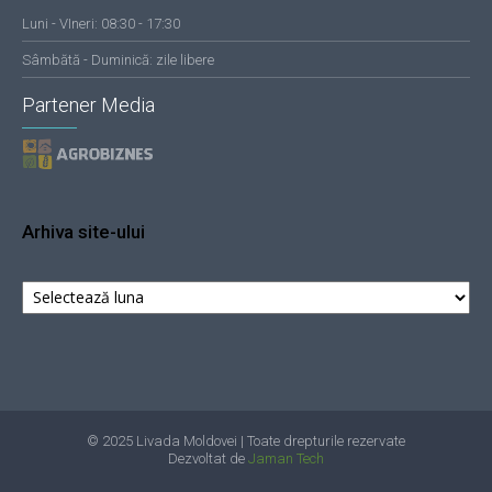
Luni - VIneri: 08:30 - 17:30
Sâmbătă - Duminică: zile libere
Partener Media
Arhiva site-ului
Arhiva
site-
ului
© 2025 Livada Moldovei | Toate drepturile rezervate
Dezvoltat de
Jaman Tech