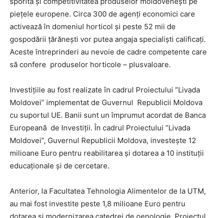
sporită și competitivitatea produselor moldoveneşti pe
pieţele europene. Circa 300 de agenţi economici care
activează în domeniul horticol şi peste 52 mii de
gospodării ţărăneşti vor putea angaja specialiști calificați.
Aceste întreprinderi au nevoie de cadre competente care
să confere produselor horticole – plusvaloare.
Investițiile au fost realizate în cadrul Proiectului ”Livada
Moldovei” implementat de Guvernul Republicii Moldova
cu suportul UE. Banii sunt un împrumut acordat de Banca
Europeană de Investiţii. În cadrul Proiectului ”Livada
Moldovei”, Guvernul Republicii Moldova, investește 12
milioane Euro pentru reabilitarea și dotarea a 10 instituții
educaționale și de cercetare.
Anterior, la Facultatea Tehnologia Alimentelor de la UTM,
au mai fost investite peste 1,8 milioane Euro pentru
dotarea și modernizarea catedrei de oenologie. Proiectul