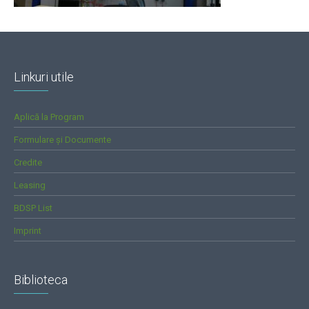
Linkuri utile
Aplică la Program
Formulare și Documente
Credite
Leasing
BDSP List
Imprint
Biblioteca