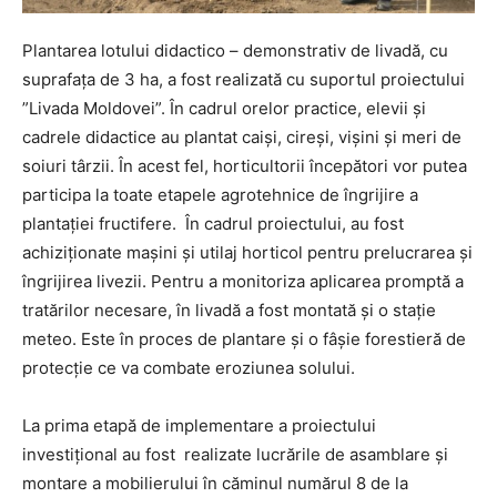
Plantarea lotului didactico – demonstrativ de livadă, cu
suprafața de 3 ha, a fost realizată cu suportul proiectului
”Livada Moldovei”. În cadrul orelor practice, elevii și
cadrele didactice au plantat caiși, cireși, vișini și meri de
soiuri târzii. În acest fel, horticultorii începători vor putea
participa la toate etapele agrotehnice de îngrijire a
plantației fructifere. În cadrul proiectului, au fost
achiziționate mașini și utilaj horticol pentru prelucrarea și
îngrijirea livezii. Pentru a monitoriza aplicarea promptă a
tratărilor necesare, în livadă a fost montată și o stație
meteo. Este în proces de plantare și o fâșie forestieră de
protecție ce va combate eroziunea solului.
La prima etapă de implementare a proiectului
investițional au fost realizate lucrările de asamblare și
montare a mobilierului în căminul numărul 8 de la