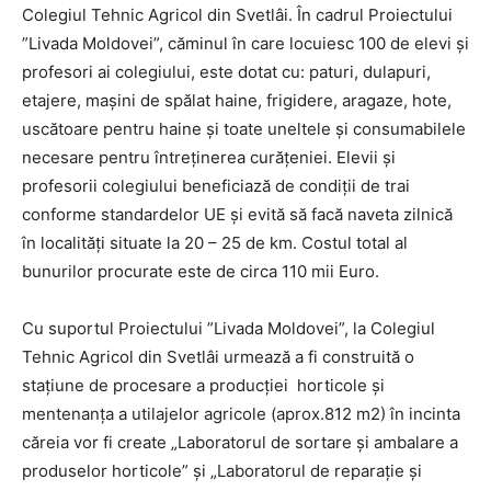
Colegiul Tehnic Agricol din Svetlâi. În cadrul Proiectului
”Livada Moldovei”, căminul în care locuiesc 100 de elevi și
profesori ai colegiului, este dotat cu: paturi, dulapuri,
etajere, mașini de spălat haine, frigidere, aragaze, hote,
uscătoare pentru haine și toate uneltele și consumabilele
necesare pentru întreținerea curățeniei. Elevii și
profesorii colegiului beneficiază de condiții de trai
conforme standardelor UE și evită să facă naveta zilnică
în localități situate la 20 – 25 de km. Costul total al
bunurilor procurate este de circa 110 mii Euro.
Cu suportul Proiectului ”Livada Moldovei”, la Colegiul
Tehnic Agricol din Svetlâi urmează a fi construită o
stațiune de procesare a producției horticole și
mentenanța a utilajelor agricole (aprox.812 m2) în incinta
căreia vor fi create „Laboratorul de sortare și ambalare a
produselor horticole” și „Laboratorul de reparație și