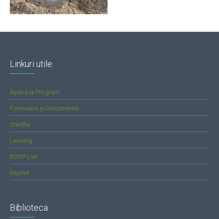
Linkuri utile
Aplică la Program
Formulare și Documente
Credite
Leasing
BDSP List
Imprint
Biblioteca