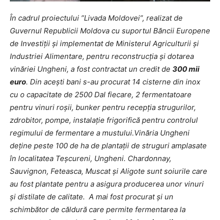
În cadrul proiectului ”Livada Moldovei”, realizat de
Guvernul Republicii Moldova cu suportul Băncii Europene
de Investiții și implementat de Ministerul Agriculturii și
Industriei Alimentare, pentru reconstrucția și dotarea
vinăriei Ungheni, a fost contractat un credit de
300 mii
euro
. Din acești bani s-au procurat 14 cisterne din inox
cu o capacitate de 2500 Dal fiecare, 2 fermentatoare
pentru vinuri roșii, bunker pentru recepția strugurilor,
zdrobitor, pompe, instalație frigorifică pentru controlul
regimului de fermentare a mustului.Vinăria Ungheni
deține peste 100 de ha de plantații de struguri amplasate
în localitatea Teșcureni, Ungheni. Chardonnay,
Sauvignon, Feteasca, Muscat și Aligote sunt soiurile care
au fost plantate pentru a asigura producerea unor vinuri
și distilate de calitate. A mai fost procurat și un
schimbător de căldură care permite fermentarea la