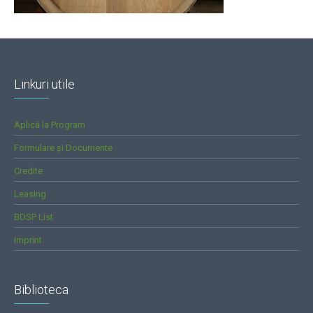
Linkuri utile
Aplică la Program
Formulare și Documente
Credite
Leasing
BDSP List
Imprint
Biblioteca