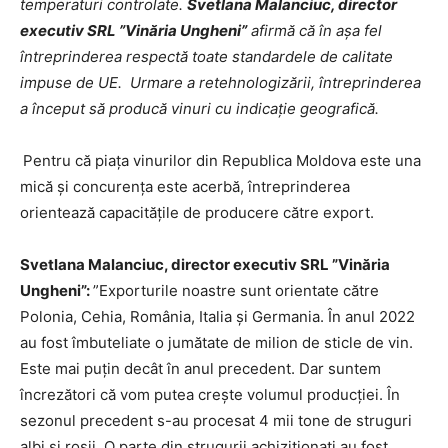
temperaturi controlate.
Svetlana Malanciuc, director
executiv SRL ”Vinăria Ungheni”
afirmă că în așa fel
întreprinderea respectă toate standardele de calitate
impuse de UE
. Urmare a retehnologizării, întreprinderea
a început să producă vinuri cu indicație geografică.
Pentru că piața vinurilor din Republica Moldova este una
mică și concurența este acerbă, întreprinderea
orientează capacitățile de producere către export.
Svetlana Malanciuc, director executiv SRL ”Vinăria
Ungheni”:
”Exporturile noastre sunt orientate către
Polonia, Cehia, România, Italia și Germania. În anul 2022
au fost îmbuteliate o jumătate de milion de sticle de vin.
Este mai puțin decât în anul precedent. Dar suntem
încrezători că vom putea crește volumul producției. În
sezonul precedent s-au procesat 4 mii tone de struguri
albi și roșii. O parte din strugurii achiziționați au fost