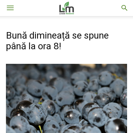
Livada
Bună dimineață se spune
Moldovei
până la ora 8!