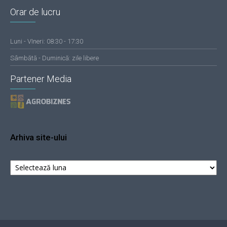
Orar de lucru
Luni - VIneri: 08:30 - 17:30
Sâmbătă - Duminică: zile libere
Partener Media
Arhiva site-ului
Arhiva
site-
ului