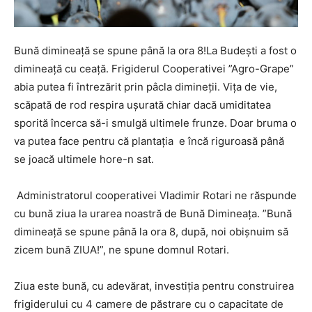
Bună dimineață se spune până la ora 8!La Budești a fost o
dimineață cu ceață. Frigiderul Cooperativei ”Agro-Grape”
abia putea fi întrezărit prin pâcla dimineții. Vița de vie,
scăpată de rod respira ușurată chiar dacă umiditatea
sporită încerca să-i smulgă ultimele frunze. Doar bruma o
va putea face pentru că plantația e încă riguroasă până
se joacă ultimele hore-n sat.
Administratorul cooperativei Vladimir Rotari ne răspunde
cu bună ziua la urarea noastră de Bună Dimineața. ”Bună
dimineață se spune până la ora 8, după, noi obișnuim să
zicem bună ZIUA!”, ne spune domnul Rotari.
Ziua este bună, cu adevărat, investiția pentru construirea
frigiderului cu 4 camere de păstrare cu o capacitate de