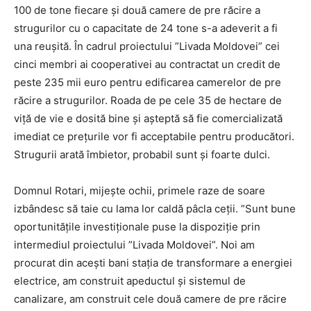
100 de tone fiecare și două camere de pre răcire a
strugurilor cu o capacitate de 24 tone s-a adeverit a fi
una reușită. În cadrul proiectului ”Livada Moldovei” cei
cinci membri ai cooperativei au contractat un credit de
peste 235 mii euro pentru edificarea camerelor de pre
răcire a strugurilor. Roada de pe cele 35 de hectare de
viță de vie e dosită bine și așteptă să fie comercializată
imediat ce prețurile vor fi acceptabile pentru producători.
Strugurii arată îmbietor, probabil sunt și foarte dulci.
Domnul Rotari, mijește ochii, primele raze de soare
izbândesc să taie cu lama lor caldă pâcla ceții. ”Sunt bune
oportunitățile investiționale puse la dispoziție prin
intermediul proiectului ”Livada Moldovei”. Noi am
procurat din acești bani stația de transformare a energiei
electrice, am construit apeductul și sistemul de
canalizare, am construit cele două camere de pre răcire