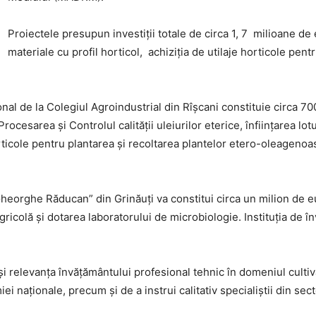
Proiectele presupun investiții totale de circa 1, 7 milioane 
materiale cu profil horticol, achiziția de utilaje horticole pen
ional de la Colegiul Agroindustrial din Rîșcani constituie circa 700
Procesarea și Controlul calității uleiurilor eterice, înființarea l
ticole pentru plantarea și recoltarea plantelor etero-oleagenoase
„Gheorghe Răducan” din Grinăuți va constitui circa un milion de eu
gricolă și dotarea laboratorului de microbiologie. Instituția de 
i relevanța învățământului profesional tehnic în domeniul cultivăr
 naționale, precum și de a instrui calitativ specialiștii din sect