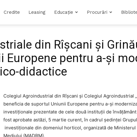
Credite
Leasing
Educație
Procurări
Bibliot
triale din Rîșcani și Grină
ii Europene pentru a-și mo
ico-didactice
Colegiul Agroindustrial din Rîșcani și Colegiul Agroindustria
beneficia de suportul Uniunii Europene pentru a-și moderniza
investiționale prezentate de cele două instituții de învățămân
fost aprobate astăzi, 5 martie curent, în cadrul ședinței Grup
investiționale din domeniul horticol, organizată de Ministerul 
Mediului (MADRM).