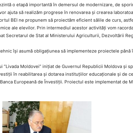
intă o etapă importantă în demersul de modernizare, de sporire a
vor ajuta să realizăm progrese în renovarea și crearea laboratoare
ul BEI ne propunem să proiectăm eficient sălile de curs, astfel
ice ale elevilor. Prin intermediul acestor activități vom racorda
t Secretarul de Stat al Ministerului Agriculturii, Dezvoltării Re
 tehnic își asumă obligațiunea să implementeze proiectele până 
lui ”Livada Moldovei” inițiat de Guvernul Republicii Moldova și sp
stiții în reabilitarea și dotarea instituțiilor educaționale și de c
anca Europeană de Învestiții. Proiectul este implementat de Min