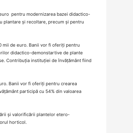
de euro pentru modernizarea bazei didactico-
tru plantare și recoltare, precum și pentru
 mii de euro. Banii vor fi oferiți pentru
oturilor didactico-demonstartive de plante
. Contribuția instituției de învățământ fiind
ro. Banii vor fi oferiți pentru crearea
învățământ participă cu 54% din valoarea
ii și valorificării plantelor etero-
orul horticol.