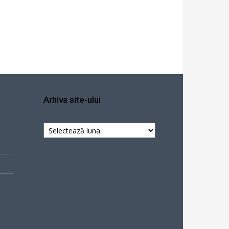
Arhiva site-ului
Arhiva
site-
ului