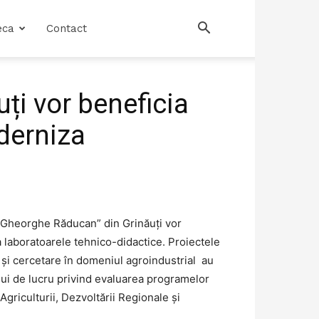
eca
Contact
uți vor beneficia
derniza
l „Gheorghe Răducan” din Grinăuți vor
 laboratoarele tehnico-didactice. Proiectele
t şi cercetare în domeniul agroindustrial au
ului de lucru privind evaluarea programelor
Agriculturii, Dezvoltării Regionale și