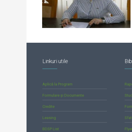
Linkuri utile
Bib
Aplică la Program
Rap
Formulare și Documente
Stud
Credite
For
Leasing
Sfat
BDSP List
Flye