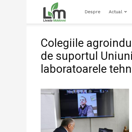
Livada
Despre
Actual
Moldovei
Colegiile agroindus
de suportul Uniun
laboratoarele tehn