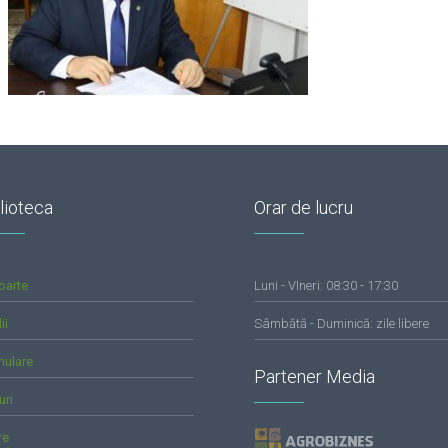
lioteca
Orar de lucru
oarte
Luni - VIneri: 08:30 - 17:30
ii
Sâmbătă - Duminică: zile libere
mulare
Partener Media
uri
re