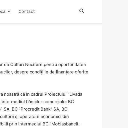
eca
Contact
or de Culturi Nucifere pentru oportunitatea
ucilor, despre condițiile de finanțare oferite
ra noastră că În cadrul Proiectului ”Livada
n intermediul băncilor comerciale: BC
” SA, BC ”Procredit Bank” SA, BC
ltorii și operatorii economici din
ibilă prin intermediul BC ”Mobiasbancă –