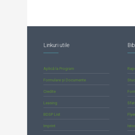
Linkuri utile
Bib
Aplică la Program
Rap
Formulare și Documente
Stud
Credite
For
Leasing
Sfat
BDSP List
Flye
Imprint
Isto