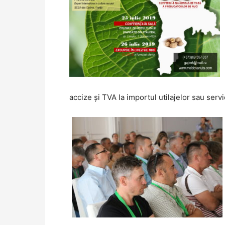
accize și TVA la importul utilajelor sau servic