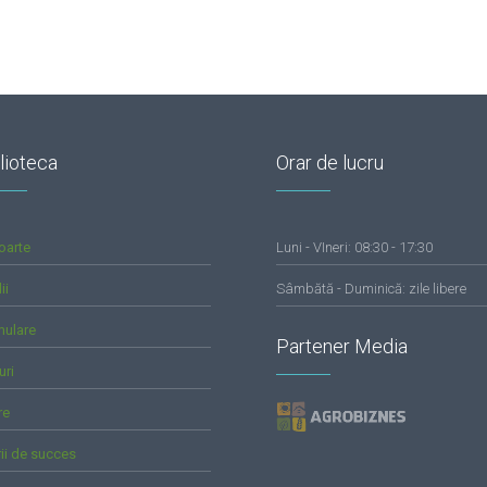
lioteca
Orar de lucru
oarte
Luni - VIneri: 08:30 - 17:30
ii
Sâmbătă - Duminică: zile libere
mulare
Partener Media
uri
re
rii de succes