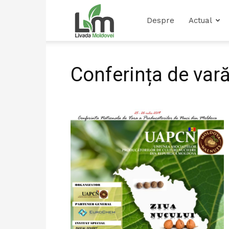
Livada
Despre
Actual
Moldovei
Conferința de vară 