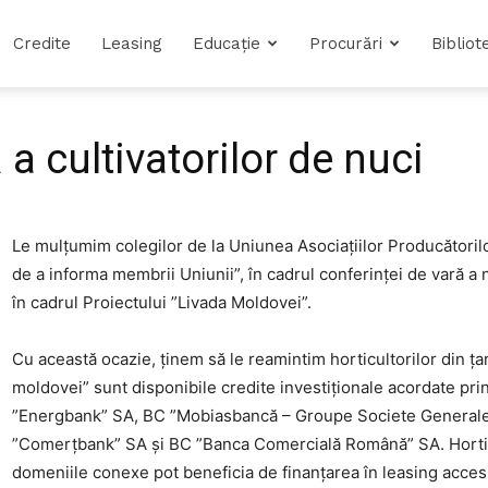
Credite
Leasing
Educație
Procurări
Bibliot
a cultivatorilor de nuci
Le mulțumim colegilor de la Uniunea Asociațiilor Producătoril
de a informa membrii Uniunii”, în cadrul conferinței de vară a n
în cadrul Proiectului ”Livada Moldovei”.
Cu această ocazie, ținem să le reamintim horticultorilor din ța
moldovei” sunt disponibile credite investiționale acordate pri
”Energbank” SA, BC ”Mobiasbancă – Groupe Societe Generale
”Comerțbank” SA și BC ”Banca Comercială Română” SA. Horticu
domeniile conexe pot beneficia de finanțarea în leasing acces