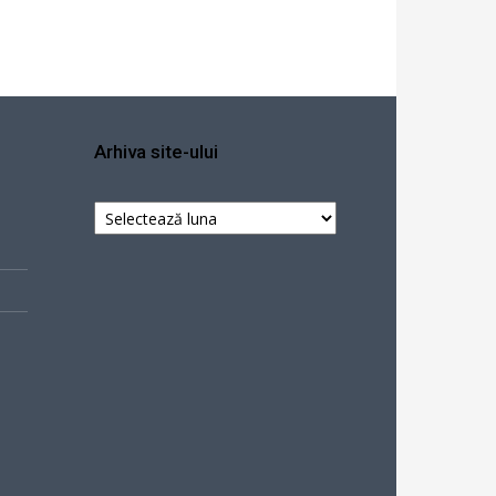
Arhiva site-ului
Arhiva
site-
ului