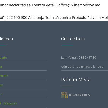
unor neclarități sau pentru detalii:
office@winemoldova.md
vei”, 022 100 900 Asistența Tehnică pentru Proiectul ”Livada Mo
lioteca
Orar de lucru
oarte
Luni - VIneri: 08:30 - 17:30
ii
Sâmbătă - Duminică: zile libere
mulare
Partener Media
uri
re
rii de succes