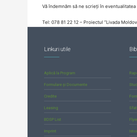
Vă îndemnăm să ne scrieți în eventualitatea 
Tel: 078 81 22 12 – Proiectul ”Livada Moldo
Linkuri utile
Bib
Aplică la Program
Rap
Formulare și Documente
Stud
Credite
For
Leasing
Sfat
BDSP List
Flye
Imprint
Isto