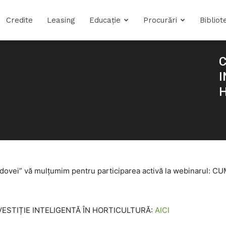
Credite
Leasing
Educație
Procurări
Bibliot
C
I
 Moldovei” vă mulțumim pentru participarea activă la webinarul
NVESTIȚIE INTELIGENTĂ ÎN HORTICULTURĂ:
AICI