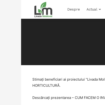
Livada
Despre
Actual
Moldovei
Stimați beneficiari ai proiectului ”Livada
HORTICULTURĂ.
Descărcați prezentarea – CUM FACEM O I