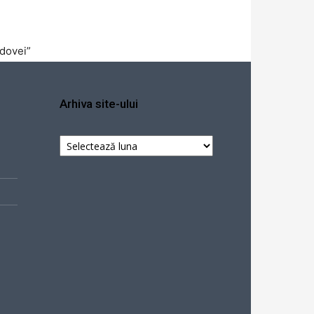
ldovei”
Arhiva site-ului
Arhiva
site-
ului