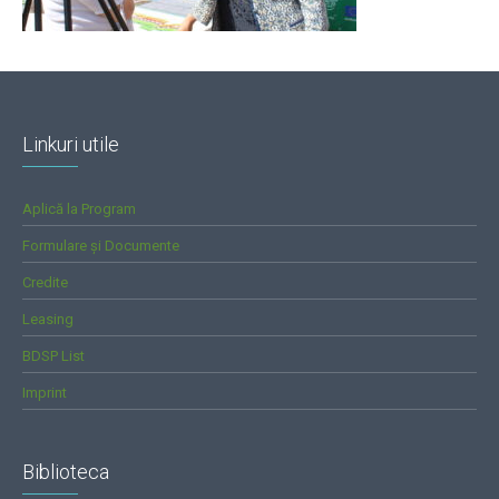
Linkuri utile
Aplică la Program
Formulare și Documente
Credite
Leasing
BDSP List
Imprint
Biblioteca