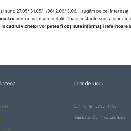
vezi sunt: 27.05/ 31.05/ 1/06/ 2.06/ 3.06. Îi rugăm pe cei interesați
ail.ru
pentru mai multe detalii. Toate costurile sunt acoperite 
.
În cadrul vizitelor vor putea fi obținute informații referitoare l
lioteca
Orar de lucru
oarte
Luni - VIneri: 08:30 - 17:30
ii
Sâmbătă - Duminică: zile libere
mulare