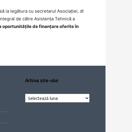
 să ia legătura cu secretarul Asociației, dl
integral de către Asistența Tehnică a
a oportunitățile de finanțare oferite în
Arhiva site-ului
Arhiva
site-
ului