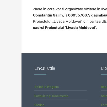
Zilele în care vor fi organizate vizitele în li
Constantin Gajim,
la
069557037
/
gajimk@m
Proiectului „Livada Moldovei” din partea UE
cadrul Proiectului ”Livada Moldovei”.
Linkuri utile
Bib
Aplică la Program
Rap
Formulare și Documente
Stud
Credite
For