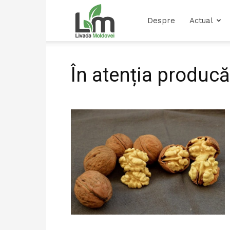
Livada
Despre
Actual
Moldovei
În atenția producă