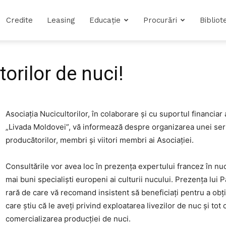
Credite
Leasing
Educație
Procurări
Bibliot
torilor de nuci!
Asociația Nucicultorilor, în colaborare și cu suportul financiar
„Livada Moldovei”, vă informează despre organizarea unei serii 
producătorilor, membri și viitori membri ai Asociației.
Consultările vor avea loc în prezența expertului francez în nuc
mai buni specialiști europeni ai culturii nucului. Prezența lui P
rară de care vă recomand insistent să beneficiați pentru a obți
care știu că le aveți privind exploatarea livezilor de nuc și tot
comercializarea producției de nuci.