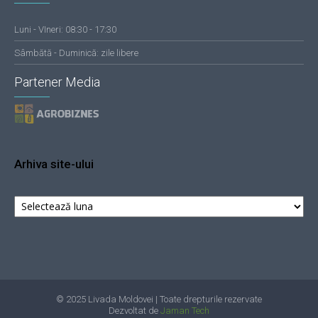
Luni - VIneri: 08:30 - 17:30
Sâmbătă - Duminică: zile libere
Partener Media
Arhiva site-ului
Arhiva
site-
ului
© 2025 Livada Moldovei | Toate drepturile rezervate
Dezvoltat de
Jaman Tech