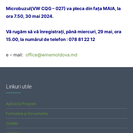
Microbuzul(
VW
CQG – 027) va pleca din fața MAIA, la
ora 7.50, 30 mai 2024.
Vă rugăm să vă înregistrați, până miercuri, 29 mai, ora
15.00, la numărul de telefon :
078 81 22 12
e – mail:
office@winemoldova.md
Linkuri utile
Aplică la Program
Formulare și Documente
Credite