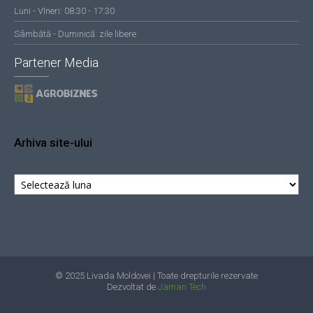
Luni - VIneri: 08:30 - 17:30
Sâmbătă - Duminică: zile libere
Partener Media
Arhiva site-ului
Arhiva
site-
ului
© 2025 Livada Moldovei | Toate drepturile rezervate
Dezvoltat de
Jaman Tech