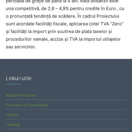
perioadă de grație de până la 4 ani. Rata dobânzii este
una competitivă, de 2,8 – 4,9% pentru credite în Euro , cu
o pronunțată tendință de scădere. În cadrul Proiectului
sunt acordate facilități fiscale, aplicarea cotei TVA ”Zero”
și facilități la import prin scutirea de plata taxelor și
procedurilor vamale, accize și TVA la importul utilajelor
sau serviciilor.
Linkuri utile
Aplică la Program
Formulare și Documente
Credite
Leasing