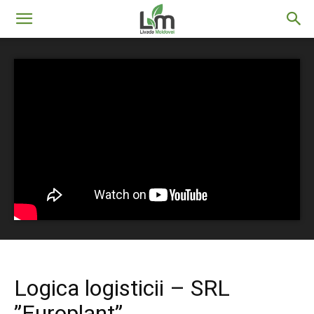
Livada
Moldovei
Logica logisticii – SRL
”Europlant”