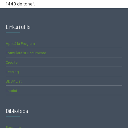
1440 de tone”.
Linkuri utile
Aplică la Program
Formulare și Documente
Credite
Leasing
BDSP List
Imprint
Biblioteca
Rapoarte