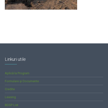
Linkuri utile
Aplică la Program
Formulare și Documente
Credite
Leasing
BDSP List