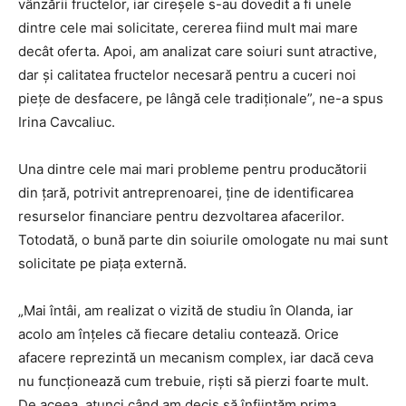
vânzării fructelor, iar cireșele s-au dovedit a fi unele
dintre cele mai solicitate, cererea fiind mult mai mare
decât oferta. Apoi, am analizat care soiuri sunt atractive,
dar și calitatea fructelor necesară pentru a cuceri noi
piețe de desfacere, pe lângă cele tradiționale”, ne-a spus
Irina Cavcaliuc.
Una dintre cele mai mari probleme pentru producătorii
din țară, potrivit antreprenoarei, ține de identificarea
resurselor financiare pentru dezvoltarea afacerilor.
Totodată, o bună parte din soiurile omologate nu mai sunt
solicitate pe piața externă.
„Mai întâi, am realizat o vizită de studiu în Olanda, iar
acolo am înțeles că fiecare detaliu contează. Orice
afacere reprezintă un mecanism complex, iar dacă ceva
nu funcționează cum trebuie, riști să pierzi foarte mult.
De aceea, atunci când am decis să înființăm prima