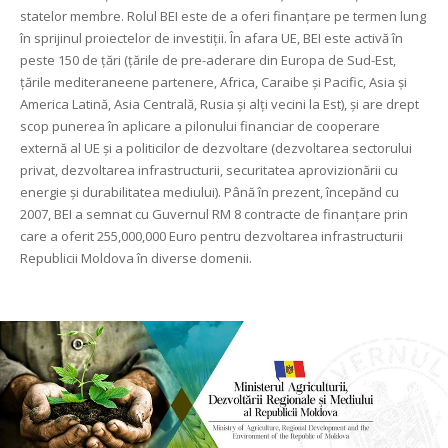
statelor membre. Rolul BEI este de a oferi finanţare pe termen lung
în sprijinul proiectelor de investiţii. În afara UE, BEI este activă în
peste 150 de ţări (ţările de pre-aderare din Europa de Sud-Est,
ţările mediteraneene partenere, Africa, Caraibe şi Pacific, Asia şi
America Latină, Asia Centrală, Rusia şi alţi vecini la Est), și are drept
scop punerea în aplicare a pilonului financiar de cooperare
externă al UE şi a politicilor de dezvoltare (dezvoltarea sectorului
privat, dezvoltarea infrastructurii, securitatea aprovizionării cu
energie şi durabilitatea mediului). Până în prezent, începănd cu
2007, BEI a semnat cu Guvernul RM 8 contracte de finanțare prin
care a oferit 255,000,000 Euro pentru dezvoltarea infrastructurii
Republicii Moldova în diverse domenii.