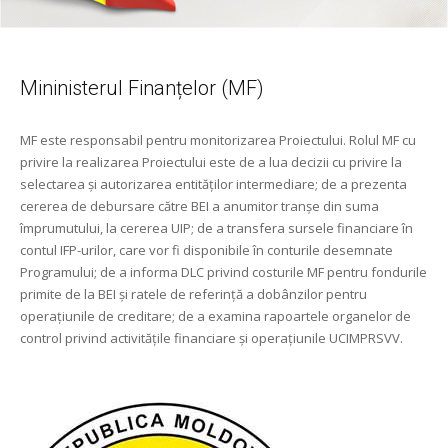
Mininisterul Finanțelor (MF)
MF este responsabil pentru monitorizarea Proiectului. Rolul MF cu
privire la realizarea Proiectului este de a lua decizii cu privire la
selectarea şi autorizarea entităţilor intermediare; de a prezenta
cererea de debursare către BEI a anumitor tranşe din suma
împrumutului, la cererea UIP; de a transfera sursele financiare în
contul IFP-urilor, care vor fi disponibile în conturile desemnate
Programului; de a informa DLC privind costurile MF pentru fondurile
primite de la BEI şi ratele de referinţă a dobânzilor pentru
operaţiunile de creditare; de a examina rapoartele organelor de
control privind activităţile financiare şi operaţiunile UCIMPRSVV.