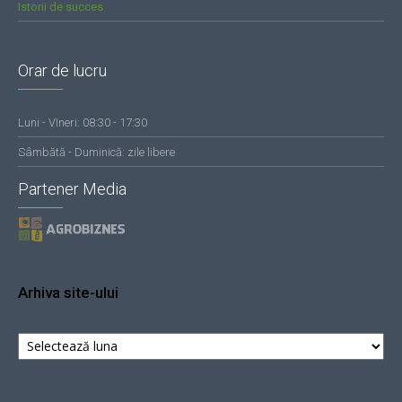
Istorii de succes
Orar de lucru
Luni - VIneri: 08:30 - 17:30
Sâmbătă - Duminică: zile libere
Partener Media
Arhiva site-ului
Arhiva
site-
ului