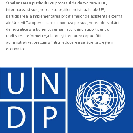
familiarizarea publicului cu procesul de dezvoltare a UE,
informarea şi susţinerea strategiilor individuale ale UE,
participarea la implementarea programelor de asistenţă externă
ale Uniunii Europene, care se axeaza pe susţinerea dezvoltării
democratice şi a bunei guvernări, acordând suport pentru
realizarea reformei regulatorii şi formarea capacităţii
administrative, precum şi întru reducerea sărăciei şi creşterii
economice.