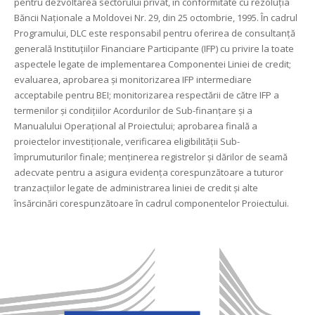
pentru dezvoltarea sectorului privat, în conformitate cu rezoluţia
Băncii Naţionale a Moldovei Nr. 29, din 25 octombrie, 1995. În cadrul
Programului, DLC este responsabil pentru oferirea de consultanţă
generală Instituțiilor Financiare Participante (IFP) cu privire la toate
aspectele legate de implementarea Componentei Liniei de credit;
evaluarea, aprobarea şi monitorizarea IFP intermediare
acceptabile pentru BEI; monitorizarea respectării de către IFP a
termenilor şi condiţiilor Acordurilor de Sub-finanţare şi a
Manualului Operațional al Proiectului; aprobarea finală a
proiectelor investiționale, verificarea eligibilităţii Sub-
împrumuturilor finale; menţinerea registrelor şi dărilor de seamă
adecvate pentru a asigura evidența corespunzătoare a tuturor
tranzacţiilor legate de administrarea liniei de credit și alte
însărcinări corespunzătoare în cadrul componentelor Proiectului.