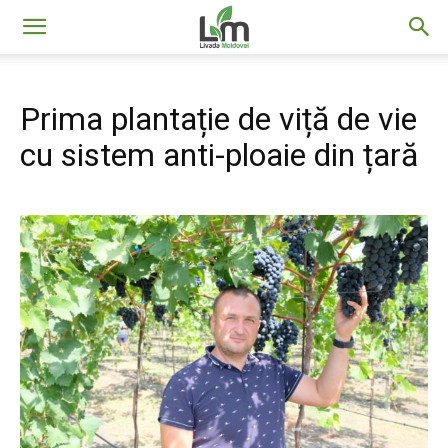
Livada
Prima plantație de viță de vie
Moldovei
cu sistem anti-ploaie din țară