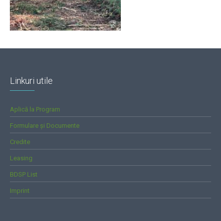
Linkuri utile
Aplică la Program
Formulare și Documente
Credite
Leasing
BDSP List
Imprint