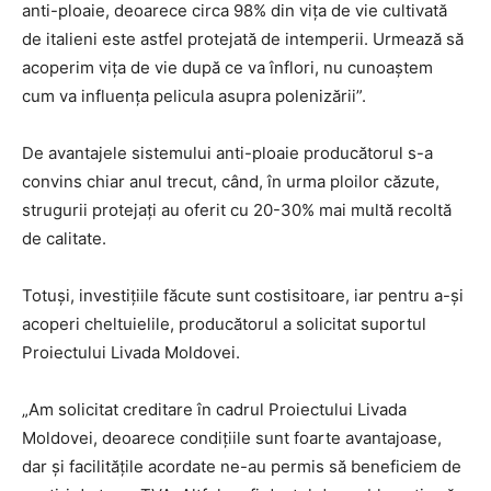
anti-ploaie, deoarece circa 98% din vița de vie cultivată
de italieni este astfel protejată de intemperii. Urmează să
acoperim vița de vie după ce va înflori, nu cunoaștem
cum va influența pelicula asupra polenizării”.
De avantajele sistemului anti-ploaie producătorul s-a
convins chiar anul trecut, când, în urma ploilor căzute,
strugurii protejați au oferit cu 20-30% mai multă recoltă
de calitate.
Totuși, investițiile făcute sunt costisitoare, iar pentru a-și
acoperi cheltuielile, producătorul a solicitat suportul
Proiectului Livada Moldovei.
„Am solicitat creditare în cadrul Proiectului Livada
Moldovei, deoarece condițiile sunt foarte avantajoase,
dar și facilitățile acordate ne-au permis să beneficiem de