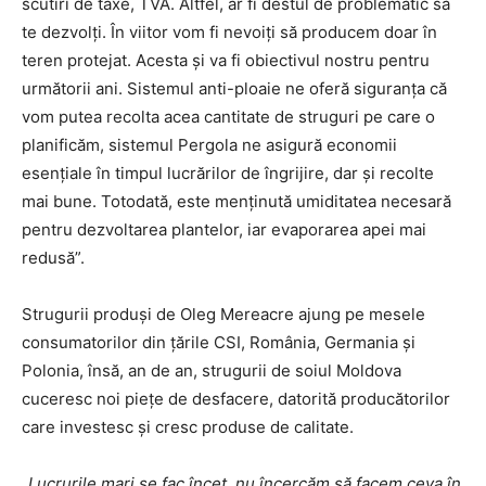
scutiri de taxe, TVA. Altfel, ar fi destul de problematic să
te dezvolți. În viitor vom fi nevoiți să producem doar în
teren protejat. Acesta și va fi obiectivul nostru pentru
următorii ani. Sistemul anti-ploaie ne oferă siguranța că
vom putea recolta acea cantitate de struguri pe care o
planificăm, sistemul Pergola ne asigură economii
esențiale în timpul lucrărilor de îngrijire, dar și recolte
mai bune. Totodată, este menținută umiditatea necesară
pentru dezvoltarea plantelor, iar evaporarea apei mai
redusă”.
Strugurii produși de Oleg Mereacre ajung pe mesele
consumatorilor din țările CSI, România, Germania și
Polonia, însă, an de an, strugurii de soiul Moldova
cuceresc noi piețe de desfacere, datorită producătorilor
care investesc și cresc produse de calitate.
„Lucrurile mari se fac încet, nu încercăm să facem ceva în