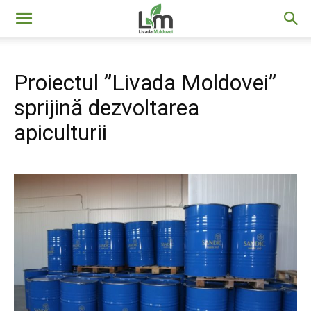
Livada
Proiectul ”Livada Moldovei”
Moldovei
sprijină dezvoltarea
apiculturii