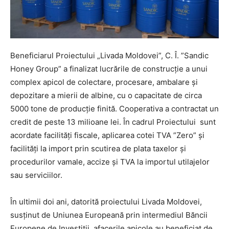
Beneficiarul Proiectului „Livada Moldovei”, C. Î. ”Sandic
Honey Group” a finalizat lucrările de construcție a unui
complex apicol de colectare, procesare, ambalare și
depozitare a mierii de albine, cu o capacitate de circa
5000 tone de producție finită. Cooperativa a contractat un
credit de peste 13 milioane lei. În cadrul Proiectului sunt
acordate facilități fiscale, aplicarea cotei TVA ”Zero” și
facilități la import prin scutirea de plata taxelor și
procedurilor vamale, accize și TVA la importul utilajelor
sau serviciilor.
În ultimii doi ani, datorită proiectului Livada Moldovei,
susținut de Uniunea Europeană prin intermediul Băncii
Europene de Investiții, afacerile apicole au beneficiat de