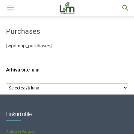
Livada
Purchases
Moldovei
[wpdmpp_purchases]
Arhiva site-ului
Arhiva
site-
ului
Linkuri utile
Aplică la Program