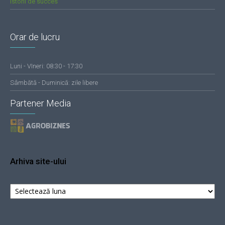
Istorii de succes
Orar de lucru
Luni - VIneri: 08:30 - 17:30
Sâmbătă - Duminică: zile libere
Partener Media
Arhiva site-ului
Arhiva
site-
ului