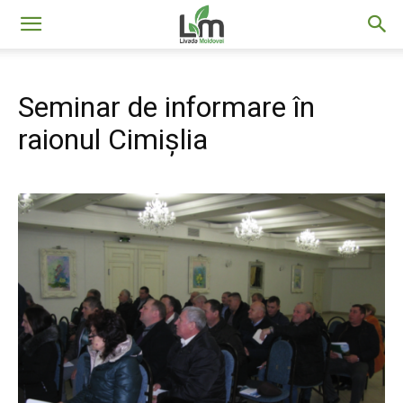
Livada
Seminar de informare în
Moldovei
raionul Cimișlia