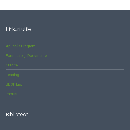
Linkuri utile
Aplică la Program
Formulare și Documente
Credite
Leasing
BDSP List
Imprint
Biblioteca