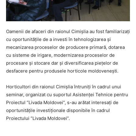
Oamenii de afaceri din raionul Cimișlia au fost familiarizați
cu oportunitățile de a investi în tehnologizarea şi
mecanizarea proceselor de producere primară, dotarea
cu sisteme de irigare, modernizarea proceselor de
procesare și stocare dar şi diversificarea pieţelor de
desfacere pentru produsele horticole moldoveneşti.
Horticultori din raionul Cimișlia întruniți în cadrul unui
seminar, organizat cu suportul Asistenței Tehnice pentru
Proiectul ”Livada Moldovei”, s-au arătat interesați de
oportunitățile investiționale disponibile în cadrul
Proiectului ”Livada Moldovei”.