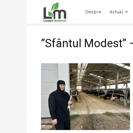
Livada
Despre
Actual
Moldovei
”Sfântul Modest” – 