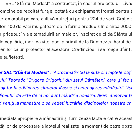
SRL ”Sfântul Modest” a contractat, în cadrul proiectului ”Liv
combine de recoltat furaje, dotată cu echipament frontal pentru sil
ren arabil pe care cultivă nutrețuri pentru 224 de vaci. Grație do
lor, 100 de vaci mulgătoare de la fermă produc zilnic circa 2000 
r priceput în ale tămăduirii animalelor, inspirat de pilda Sfântu
n copilărie, îngrijea vite, apoi a primit de la Dumnezeu harul de
nilor ca un protector al acestora.
Credincioșii i se roagă Sfântu
le sufletești.
or SRL ”Sfântul Modest” :
”Aproximativ 50 la sută din laptele obț
ului Teoretic ”Grigore Grigoriu” din satul Cârnățeni, care-și fac s
jutor la edificarea sfintelor lăcașe și amenajarea mănăstirii. V
e liceului de arte de la noi sunt mândria noastră. Avem absolven
d veniți la mănăstire o să vedeți lucrările discipolelor noastre chi
mediata apropiere a mânăstirii și furnizează laptele către acea
vităților de procesare a laptelui realizate la moment de către ob