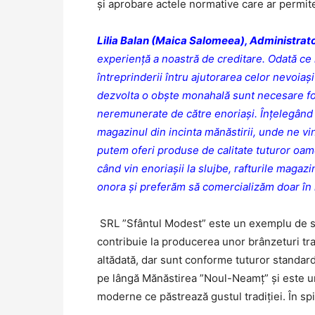
și aprobare actele normative care ar permit
Lilia Balan (Maica Salomeea), Administrat
experiență a noastră de creditare. Odată ce
întreprinderii întru ajutorarea celor nevoiaș
dezvolta o obște monahală sunt necesare foa
neremunerate de către enoriași. Înțelegând c
magazinul din incinta mănăstirii, unde ne vi
putem oferi produse de calitate tuturor oame
când vin enoriașii la slujbe, rafturile magaz
onora și preferăm să comercializăm doar în
SRL ”Sfântul Modest” este un exemplu de sim
contribuie la producerea unor brânzeturi tr
altădată, dar sunt conforme tuturor standard
pe lângă Mănăstirea ”Noul-Neamț” și este un 
moderne ce păstrează gustul tradiției. În spiri