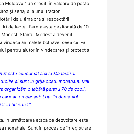
ada Moldovei” un credit, în valoare de peste
oz și senaj și a unui tractor.
tării de ultimă oră și respectării
litri de lapte. Ferma este gestionată de 10
lui Modest. Sfântul Modest a devenit
 a vindeca animalele bolnave, ceea ce i-a
lui pentru ajutor în vindecarea și protecția
inut este consumat aici la Mănăstire.
tudiile și sunt în grija obștii monahale. Mai
ara organizăm o tabără pentru 70 de copii,
te care au un deosebit har în domeniul
ar în biserică.”
sta. În următoarea etapă de dezvoltare este
ștea monahală. Sunt în proces de înregistrare