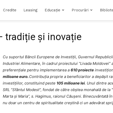
Credite
Leasing
Educație
Procurări
Bibliot
tradiție și inovație
Cu suportul Băncii Europene de Investiții, Guvernul Republicii 
Industriei Alimentare, în cadrul proiectului ”Livada Moldovei” 
preferențiale pentru implementarea a
610 proiecte
investițio
milioane euro.
Contribuția proprie a beneficiarilor a depășit ra
investițiilor, constituind peste
105 milioane lei
. Unul dintre ac
SRL ”Sfântul Modest”, fondat de către obștea monahală de la 
Marta și Maria”, s. Hagimus, raionul Căușeni. Binecuvântată în
nu doar un centru de spiritualitate creștină ci un adevărat spri