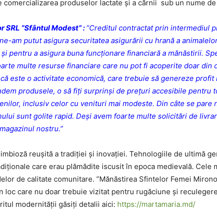
e comercializarea produselor lactate și a cărnii sub un nume de 
or SRL ”Sfântul Modest” :
”Creditul contractat prin intermediul 
 ne-am putut asigura securitatea asigurării cu hrană a animalel
i și pentru a asigura buna funcționare financiară a mănăstirii. Sp
rte multe resurse financiare care nu pot fi acoperite doar din 
ă este o activitate economică, care trebuie să genereze profit 
ndem produsele, o să fiți surprinși de prețuri accesibile pentru 
nilor, inclusiv celor cu venituri mai modeste. Din câte se pare 
inului sunt golite rapid. Deși avem foarte multe solicitări de liv
 magazinul nostru.”
bioză reușită a tradiției și inovației. Tehnologiile de ultimă 
adiționale care erau plămădite iscusit în epoca medievală. Cel
elor de calitate comunitare. ”Mănăstirea Sfintelor Femei Mironosiț
loc care nu doar trebuie vizitat pentru rugăciune și reculegere,
tul modernității găsiți detalii aici:
https://martamaria.md/