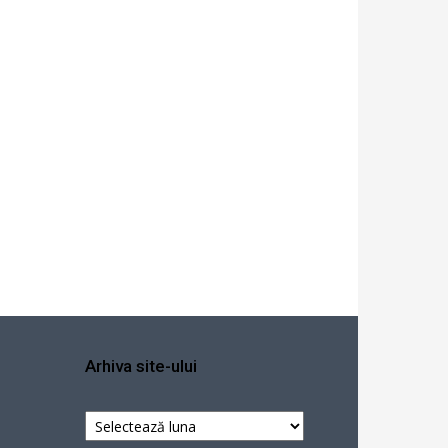
Arhiva site-ului
Arhiva
site-