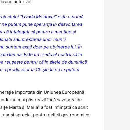
brand autorizat.
proiectului ”Livada Moldovei” este o primă
or ne putem pune speranța în dezvoltarea
er că înțelegeți că pentru a menține și
donații sau prestarea unor munci
nu suntem axați doar pe obținerea lui. În
toată lumea. Este un credo al nostru să le
ne reușește pentru că în zilele de duminică,
rare a produselor la Chișinău nu le putem
generație importate din Uniunea Europeană
e moderne mai păstrează încă savoarea de
e Marta și Maria” a fost înființată ca schit
 dar și apreciat pentru delicii gastronomice