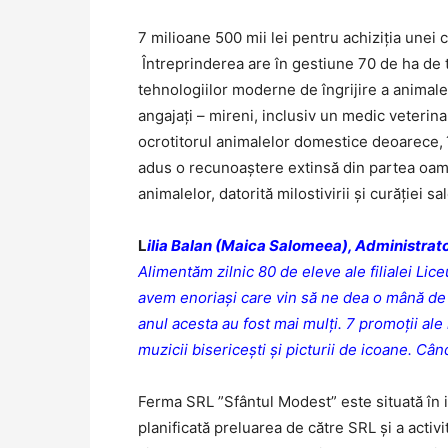
7 milioane 500 mii lei pentru achiziția unei 
Întreprinderea are în gestiune 70 de ha de te
tehnologiilor moderne de îngrijire a animale
angajați – mireni, inclusiv un medic veterina
ocrotitorul animalelor domestice deoarece, î
adus o recunoaștere extinsă din partea oame
animalelor, datorită milostivirii și curăției sa
L
ilia Balan (Maica Salomeea), Administrat
Alimentăm zilnic 80 de eleve ale filialei Lice
avem enoriași care vin să ne dea o mână de a
anul acesta au fost mai mulți. 7 promoții al
muzicii bisericești și picturii de icoane. Cân
Ferma SRL ”Sfântul Modest” este situată în i
planificată preluarea de către SRL și a acti