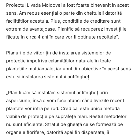
Proiectul Livada Moldovei a fost foarte binevenit în acest
sens. Am redus esențial o parte din cheltuieli datorită
facilităților acestuia. Plus, condițiile de creditare sunt
extrem de avantajoase. Planific să recuperez investițiile
făcute în circa 4 ani în care vor fi obținute recoltele”.
Planurile de viitor țin de instalarea sistemelor de
protecție împotriva calamităților naturale în toate
plantațiile multianuale, iar unul din obiective în acest sens
este și instalarea sistemului antiîngheț.
„Planificăm să instalăm sistemul antiîngheț prin
aspersiune, însă o vom face atunci când livezile recent
plantate vor intra pe rod. Cred că, este unica metodă
viabilă de protecție pe suprafețe mari. Restul metodelor
nu sunt eficiente. Stratul de gheață ce se formează pe
organele florifere, datorită apei fin dispersate, îi