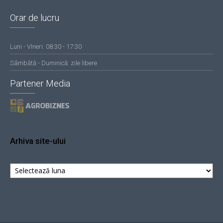
Orar de lucru
Luni - VIneri: 08:30 - 17:30
Sâmbătă - Duminică: zile libere
Partener Media
Arhiva site-ului
Arhiva
site-
ului