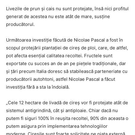
Livezile de prun și cais nu sunt protejate, însă nici profitul
generat de acestea nu este atât de mare, susține
producătorul.
Următoarea investiție făcută de Nicolae Pascal a fost în
scopul protejării plantației de cireș de ploi, care, de altfel,
pot afecta esențial calitatea recoltei. Fructele sunt
exportate cu succes an de an pe piețele tradiționale, dar
și țări precum Italia doresc să stabilească parteneriate cu
producătorii autohtoni, astfel Nicolae Pascal a făcut
investiția fără a sta la îndoială.
„Cele 12 hectare de livadă de cireș vor fi protejate atât de
sistemul antigrindină, cât și antiploaie. Chiar dacă nu
putem fi siguri 100% în reușita recoltei, 90% din aceasta o
putem asigura prin implementarea tehnologiilor
moderne. Cireșile sunt foarte solicitate pe piața externă.