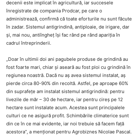
decenii este implicat în agricultură, iar succesele
înregistrate de compania Prodcar, pe care o
administrează, confirmă că toate eforturile nu sunt făcute
în zadar. Sistemul antigrindină, antiploaie, de irigare, dar
și, mai nou, antiîngheț își fac rând pe rând apariția în
cadrul întreprinderii.
„Doar în ultimii doi ani pagubele produse de grindină au
fost foarte mari, chiar și aseară au fost ploi cu grindină în
regiunea noastră. Dacă nu aș avea sistemul instalat, aș
pierde circa 80-90% din recoltă. Astfel, pe aproape 60%
din suprafețe am instalat sistemul antigrindină: pentru
livezile de măr – 30 de hectare, iar pentru cireș pe 12
hectare sunt instalate acum. Acestea sunt principalele
culturi ce ne asigură profit. Schimbările climaterice sunt
din ce în ce mai evidente, iar noi trebuie să facem față
acestora”, a menționat pentru Agrobiznes Nicolae Pascal.