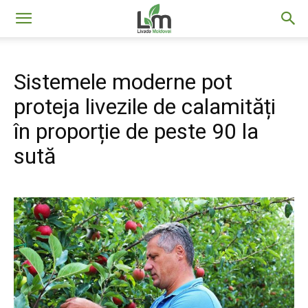
Livada
Sistemele moderne pot
Moldovei
proteja livezile de calamități
în proporție de peste 90 la
sută