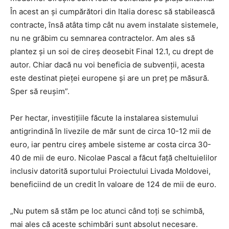
În acest an și cumpărători din Italia doresc să stabilească
contracte, însă atâta timp cât nu avem instalate sistemele,
nu ne grăbim cu semnarea contractelor. Am ales să
plantez și un soi de cireș deosebit Final 12.1, cu drept de
autor. Chiar dacă nu voi beneficia de subvenții, acesta
este destinat pieței europene și are un preț pe măsură.
Sper să reușim”.
Per hectar, investițiile făcute la instalarea sistemului
antigrindină în livezile de măr sunt de circa 10-12 mii de
euro, iar pentru cireș ambele sisteme ar costa circa 30-
40 de mii de euro. Nicolae Pascal a făcut față cheltuielilor
inclusiv datorită suportului Proiectului Livada Moldovei,
beneficiind de un credit în valoare de 124 de mii de euro.
„Nu putem să stăm pe loc atunci când toți se schimbă,
mai ales că aceste schimbări sunt absolut necesare.