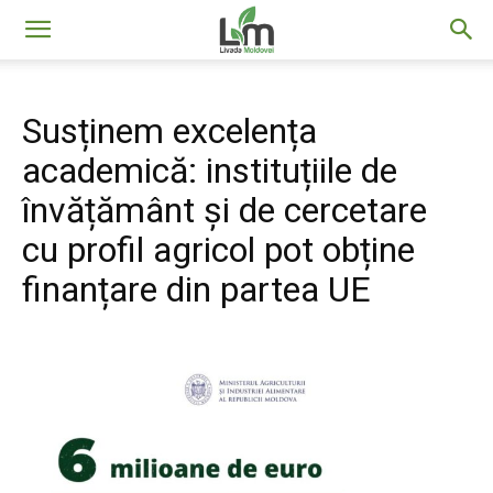
Livada
Susținem excelența
Moldovei
academică: instituțiile de
învățământ și de cercetare
cu profil agricol pot obține
finanțare din partea UE