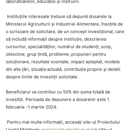
laboratoarelor, educației și instruirii.
Instituțiile interesate trebuie să depună dosarele la
Ministerul Agriculturii și Industriei Alimentare, însoțite de
o scrisoare de solicitare, de un concept investițional, care
să includă informații despre instituție, descrierea
cursurilor, specialităților, numărul de studenți, scop,
obiective, grup țintă, probleme, propuneri pentru
soluționare, rezultate scontate, impact așteptat, modele
din alte țări, situația actuală, contribuția proprie și detalii
despre liniile de investiții solicitate.
Beneficiarul va contribui cu 50% din suma totală de
investiții. Perioada de depunere a dosarelor este 1
februarie -1 martie 2024.
Pentru mai multe informații, accesați site-ul Proiectului
Livada Moldovei:
www.livada-moldovei.md
și site-ul