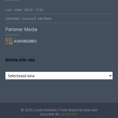
Luni - VIneri: 08:30 - 17:30
Sâmbătă - Duminică: zile libere
Partener Media
Arhiva site-ului
Arhiva
site-
ului
© 2025 Livada Moldovei | Toate drepturile rezervate
Dezvoltat de
Jaman Tech