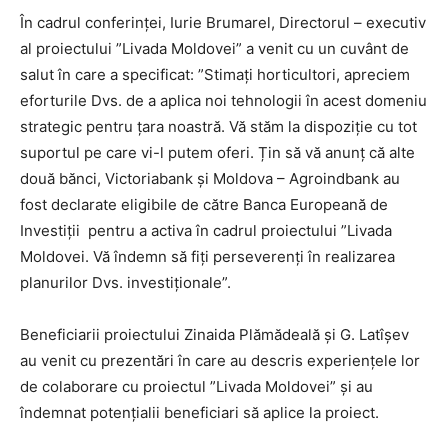
În cadrul conferinței, Iurie Brumarel, Directorul – executiv
al proiectului ”Livada Moldovei” a venit cu un cuvânt de
salut în care a specificat: ”Stimați horticultori, apreciem
eforturile Dvs. de a aplica noi tehnologii în acest domeniu
strategic pentru țara noastră. Vă stăm la dispoziție cu tot
suportul pe care vi-l putem oferi. Țin să vă anunț că alte
două bănci, Victoriabank și Moldova – Agroindbank au
fost declarate eligibile de către Banca Europeană de
Investiții pentru a activa în cadrul proiectului ”Livada
Moldovei. Vă îndemn să fiți perseverenți în realizarea
planurilor Dvs. investiționale”.
Beneficiarii proiectului Zinaida Plămădeală și G. Latîșev
au venit cu prezentări în care au descris experiențele lor
de colaborare cu proiectul ”Livada Moldovei” și au
îndemnat potențialii beneficiari să aplice la proiect.