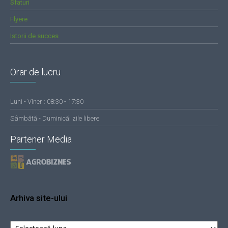
Sfaturi
Flyere
Istorii de succes
Orar de lucru
Luni - VIneri: 08:30 - 17:30
Sâmbătă - Duminică: zile libere
Partener Media
Arhiva site-ului
Arhiva