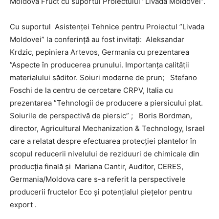
Moldova Fruct cu suportul Proiectului ”Livada Moldovei”.
Cu suportul Asistenței Tehnice pentru Proiectul ”Livada
Moldovei” la conferință au fost invitați: Aleksandar
Krdzic, pepiniera Artevos, Germania cu prezentarea
”Aspecte în producerea prunului. Importanța calității
materialului săditor. Soiuri moderne de prun; Stefano
Foschi de la centru de cercetare CRPV, Italia cu
prezentarea ”Tehnologii de producere a piersicului plat.
Soiurile de perspectivă de piersic” ; Boris Bordman,
director, Agricultural Mechanization & Technology, Israel
care a relatat despre efectuarea protecției plantelor în
scopul reducerii nivelului de reziduuri de chimicale din
producția finală și Mariana Cantir, Auditor, CERES,
Germania/Moldova care s-a referit la perspectivele
producerii fructelor Eco și potențialul piețelor pentru
export .