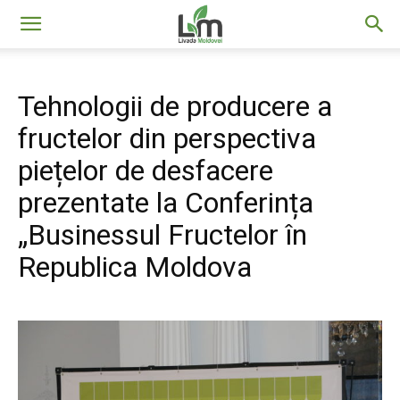
Livada
Tehnologii de producere a
Moldovei
fructelor din perspectiva
piețelor de desfacere
prezentate la Conferința
„Businessul Fructelor în
Republica Moldova