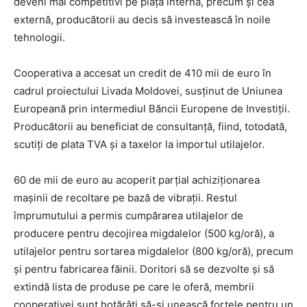
deveni mai competitivi pe piața internă, precum și cea
externă, producătorii au decis să investească în noile
tehnologii.
Cooperativa a accesat un credit de 410 mii de euro în
cadrul proiectului Livada Moldovei, susținut de Uniunea
Europeană prin intermediul Băncii Europene de Investiții.
Producătorii au beneficiat de consultanță, fiind, totodată,
scutiți de plata TVA și a taxelor la importul utilajelor.
60 de mii de euro au acoperit parțial achiziționarea
mașinii de recoltare pe bază de vibrații. Restul
împrumutului a permis cumpărarea utilajelor de
producere pentru decojirea migdalelor (500 kg/oră), a
utilajelor pentru sortarea migdalelor (800 kg/oră), precum
și pentru fabricarea făinii. Doritori să se dezvolte și să
extindă lista de produse pe care le oferă, membrii
cooperativei sunt hotărâți să-și unească forțele pentru un