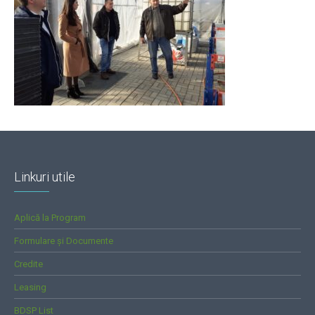
Linkuri utile
Aplică la Program
Formulare și Documente
Credite
Leasing
BDSP List