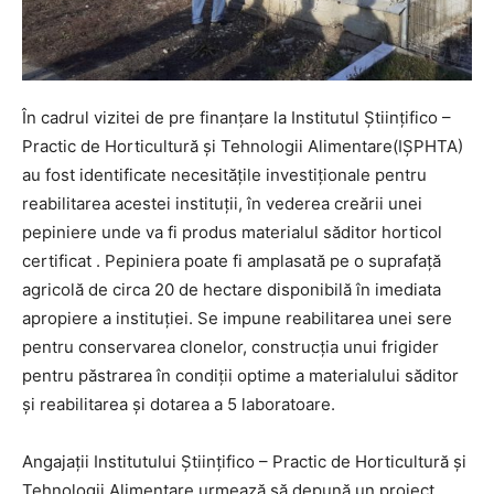
În cadrul vizitei de pre finanțare la Institutul Științifico –
Practic de Horticultură și Tehnologii Alimentare(IȘPHTA)
au fost identificate necesitățile investiționale pentru
reabilitarea acestei instituții, în vederea creării unei
pepiniere unde va fi produs materialul săditor horticol
certificat . Pepiniera poate fi amplasată pe o suprafață
agricolă de circa 20 de hectare disponibilă în imediata
apropiere a instituției. Se impune reabilitarea unei sere
pentru conservarea clonelor, construcția unui frigider
pentru păstrarea în condiții optime a materialului săditor
și reabilitarea și dotarea a 5 laboratoare.
Angajații Institutului Științifico – Practic de Horticultură și
Tehnologii Alimentare urmează să depună un proiect