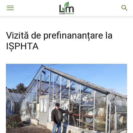
Livada
Vizită de prefinananțare la
Moldovei
IȘPHTA