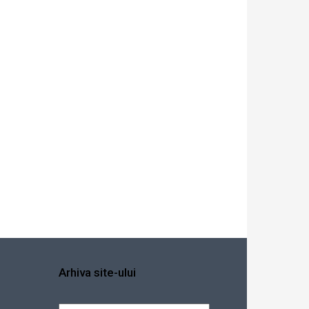
Arhiva site-ului
Arhiva