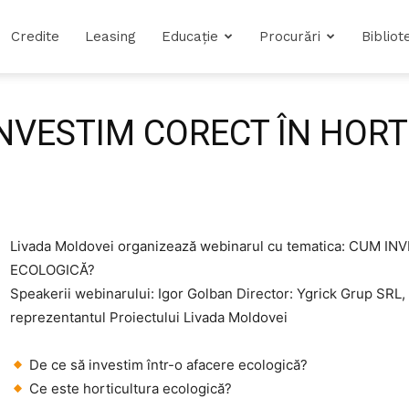
Credite
Leasing
Educație
Procurări
Bibliot
 INVESTIM CORECT ÎN HOR
Livada Moldovei organizează webinarul cu tematica: CUM
ECOLOGICĂ?
Speakerii webinarului: Igor Golban Director: Ygrick Grup SRL, 
reprezentantul Proiectului Livada Moldovei
De ce să investim într-o afacere ecologică?
Ce este horticultura ecologică?