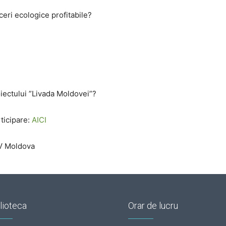
ceri ecologice profitabile?
oiectului ”Livada Moldovei”?
ticipare:
AICI
V Moldova
lioteca
Orar de lucru