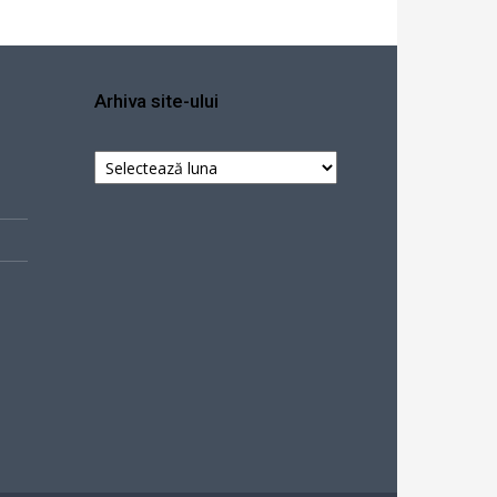
Arhiva site-ului
Arhiva
site-
ului