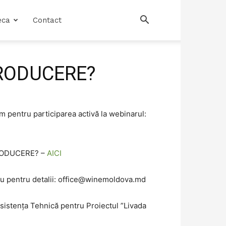
eca
Contact
PRODUCERE?
m pentru participarea activă la webinarul:
PRODUCERE? –
AICI
u pentru detalii:
office@winemoldova.md
Asistența Tehnică pentru Proiectul ”Livada