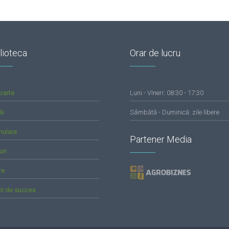
lioteca
Orar de lucru
oarte
Luni - VIneri: 08:30 - 17:30
ii
Sâmbătă - Duminică: zile libere
mulare
Partener Media
uri
re
rii de succes