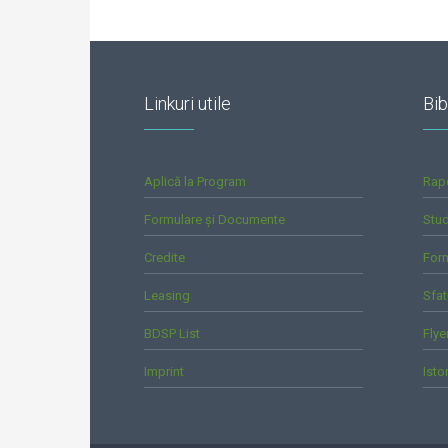
Linkuri utile
Bib
Aplică la Program
Rap
Formulare și Documente
Stud
Credite
For
Leasing
Sfat
BDSP List
Flye
Imprint
Isto