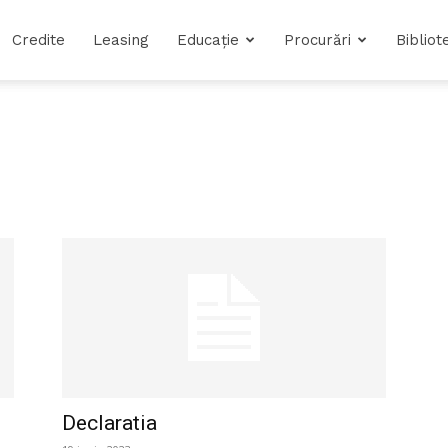
Credite
Leasing
Educație
Procurări
Bibliot
Declaratia