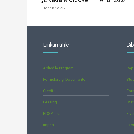
„Livada Moldovei” – Anul 2024
1 februarie 2025
Linkuri utile
Bib
Aplică la Program
Rap
Formulare și Documente
Stud
Credite
For
Leasing
Sfat
BDSP List
Flye
Imprint
Isto