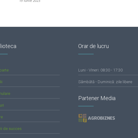
19 iunie 2023
lioteca
Orar de lucru
oarte
Luni - VIneri: 08:30 - 17:30
ii
Sâmbătă - Duminică: zile libere
mulare
Partener Media
uri
re
rii de succes