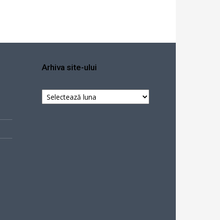
Arhiva site-ului
Arhiva
site-
ului